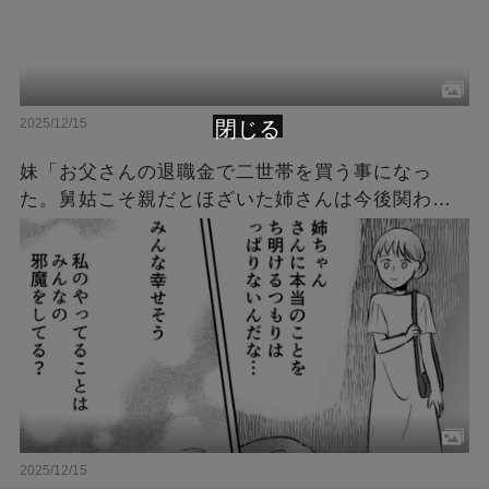
2025/12/15
閉じる
妹「お父さんの退職金で二世帯を買う事になっ
た。舅姑こそ親だとほざいた姉さんは今後関わる
な。財産は私が引き継ぐ、両親の面倒は私が見
る」→数年後、妹「私の人生メチャクチャ！」
2025/12/15