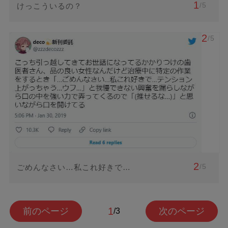
1
/5
けっこういるの？
2
/5
2
/5
ごめんなさい…私これ好きで…
1
前のページ
次のページ
/3