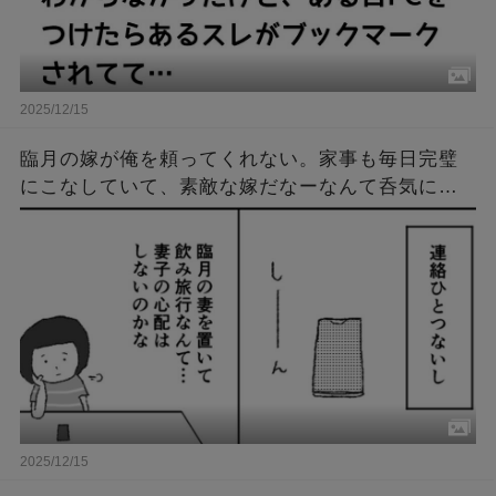
2025/12/15
臨月の嫁が俺を頼ってくれない。家事も毎日完璧
にこなしていて、素敵な嫁だなーなんて呑気に思
ってたある日。俺は病院に呼び出され、衝撃の事
実を知ることに…。
2025/12/15