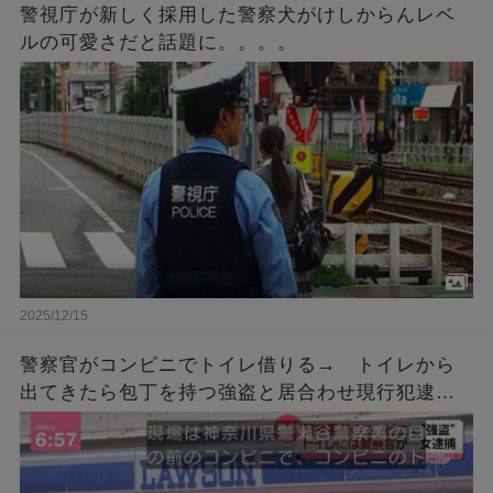
警視庁が新しく採用した警察犬がけしからんレベ
ルの可愛さだと話題に。。。。
2025/12/15
警察官がコンビニでトイレ借りる→ トイレから
出てきたら包丁を持つ強盗と居合わせ現行犯逮捕
「こんなん笑うわ」「間が悪すぎる」