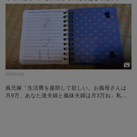
のような奇跡・・・
2025/12/15
義兄嫁「生活費を援助して欲しい。お義母さんは
月9万、あなた達夫婦と義妹夫婦は月3万ね」私達
「何で？」義兄嫁「お昼にお菓子しか食べられな
いほど困ってるんです！」→結果…