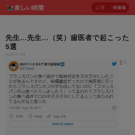
記事
画像集
先生…先生…（笑）歯医者で起こった
5選
2025/11/24
1
/5