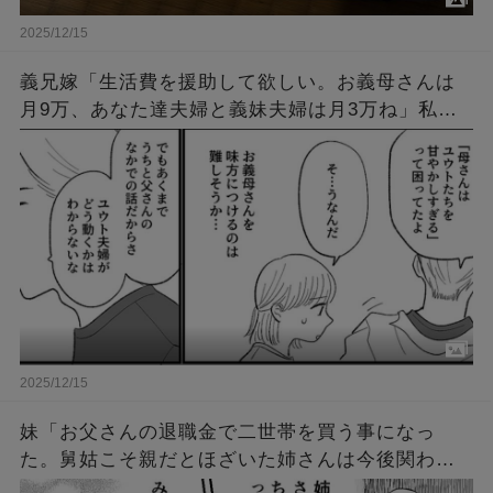
2025/12/15
義兄嫁「生活費を援助して欲しい。お義母さんは
月9万、あなた達夫婦と義妹夫婦は月3万ね」私達
「何で？」義兄嫁「お昼にお菓子しか食べられな
いほど困ってるんです！」→結果…
2025/12/15
妹「お父さんの退職金で二世帯を買う事になっ
た。舅姑こそ親だとほざいた姉さんは今後関わる
な。財産は私が引き継ぐ、両親の面倒は私が見