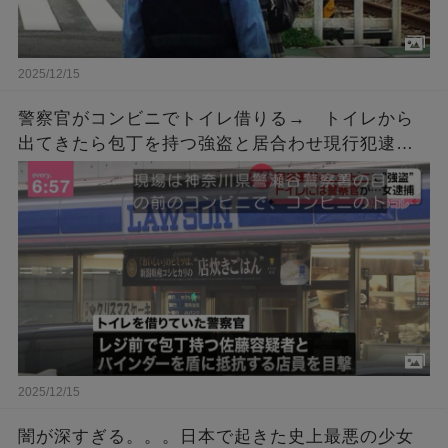
2025/12/15
警察官がコンビニでトイレ借りる→ トイレから
出てきたら包丁を持つ強盗と居合わせ現行犯逮捕
「こんなん笑うわ」「間が悪すぎる」
2025/12/15
闇が深すぎる。。。日本で起きた史上最悪の少女