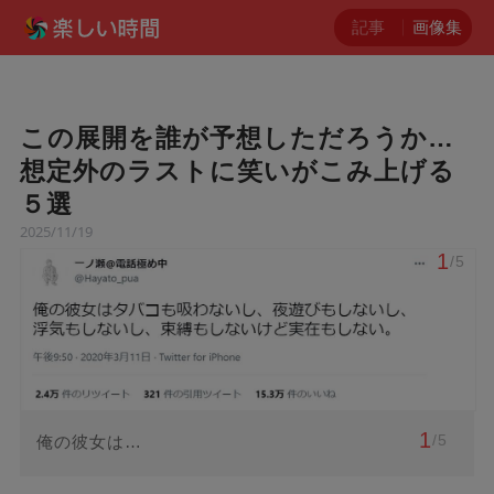
記事
画像集
この展開を誰が予想しただろうか…
想定外のラストに笑いがこみ上げる
５選
2025/11/19
1
/5
1
/5
俺の彼女は…