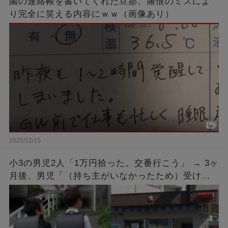
園の連絡帳を書いてくれた旦那、痛恨のミスによ
り完全に笑える内容にｗｗ（画像あり）
2025/12/15
小3の男児2人「1万円拾った。交番行こう」 → 3ヶ
月後、男児「（持ち主がいなかったため）受け取
りに来ました」 → 手続きを済ませ1万円を受け取
ると…